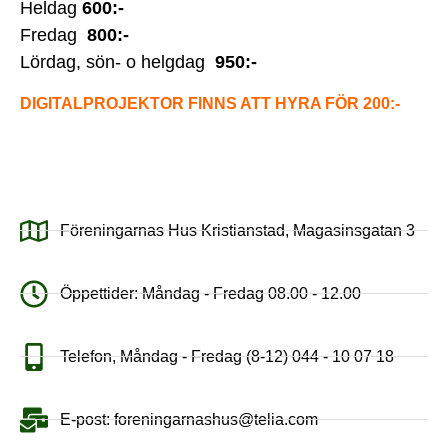
Heldag
600:-
Fredag
800:-
Lördag, sön- o helgdag
950:-
DIGITALPROJEKTOR FINNS ATT HYRA FÖR 200:-
Föreningarnas Hus Kristianstad, Magasinsgatan 3
Öppettider: Måndag - Fredag 08.00 - 12.00
Telefon, Måndag - Fredag (8-12) 044 - 10 07 18
E-post: foreningarnashus@telia.com