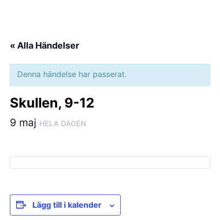
Hoppa
till
innehåll
« Alla Händelser
Denna händelse har passerat.
Skullen, 9-12
9 maj
HELA DAGEN
Lägg till i kalender