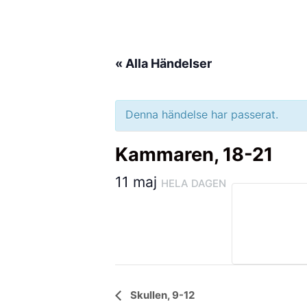
Hoppa
till
innehåll
« Alla Händelser
Denna händelse har passerat.
Kammaren, 18-21
11 maj
HELA DAGEN
Händelse
Skullen, 9-12