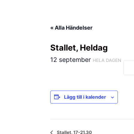
Hoppa
till
innehåll
« Alla Händelser
Stallet, Heldag
12 september
HELA DAGEN
Lägg till i kalender
Händelse
Stallet, 17-21.30