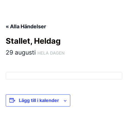
Hoppa
till
innehåll
« Alla Händelser
Stallet, Heldag
29 augusti
HELA DAGEN
Lägg till i kalender