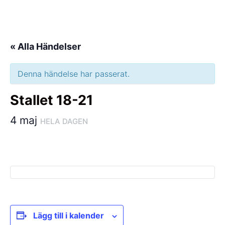
Hoppa
till
innehåll
« Alla Händelser
Denna händelse har passerat.
Stallet 18-21
4 maj
HELA DAGEN
Lägg till i kalender