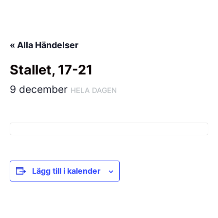
Hoppa
till
innehåll
« Alla Händelser
Stallet, 17-21
9 december
HELA DAGEN
Lägg till i kalender