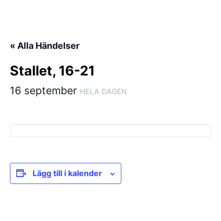
Hoppa
till
innehåll
« Alla Händelser
Stallet, 16-21
16 september
HELA DAGEN
Lägg till i kalender