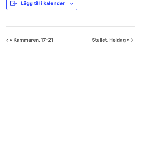
Lägg till i kalender
Händelse
«
Kammaren, 17-21
Stallet, Heldag
»
Navigering