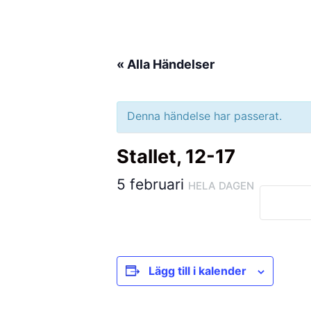
Hoppa
till
innehåll
« Alla Händelser
Denna händelse har passerat.
Stallet, 12-17
5 februari
HELA DAGEN
Lägg till i kalender