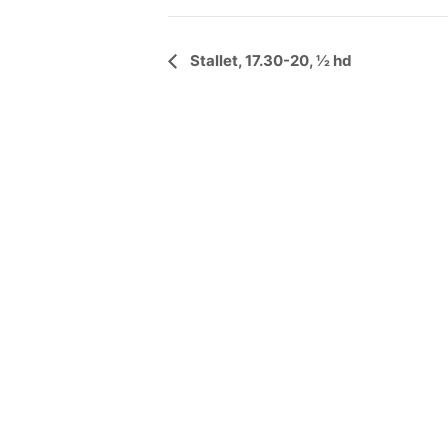
Händelse
Stallet, 17.30-20, ½ hd
Navigering