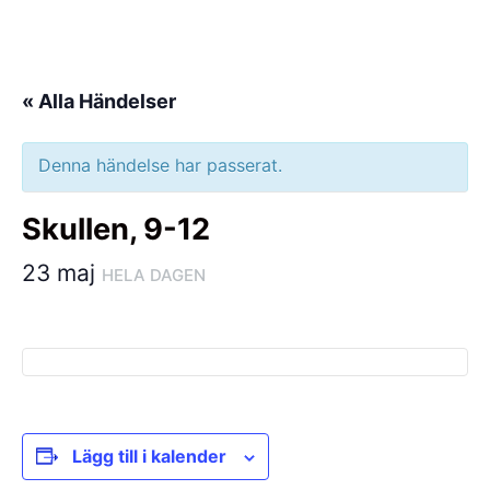
Hoppa
till
innehåll
« Alla Händelser
Denna händelse har passerat.
Skullen, 9-12
23 maj
HELA DAGEN
Lägg till i kalender