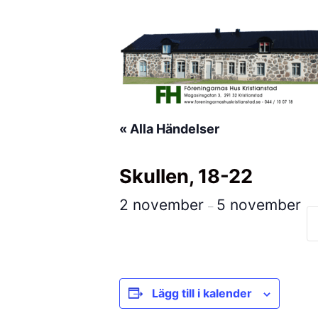
Hoppa
till
innehåll
« Alla Händelser
Skullen, 18-22
2 november
5 november
–
Lägg till i kalender