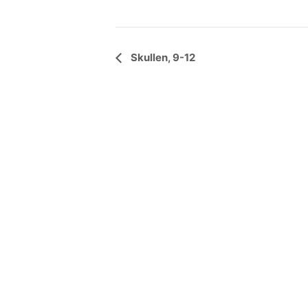
Händelse
Skullen, 9-12
Navigering