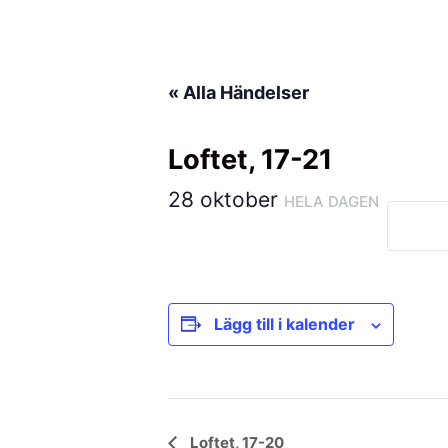
Hoppa
till
innehåll
« Alla Händelser
Loftet, 17-21
28 oktober
HELA DAGEN
Lägg till i kalender
Händelse
Loftet, 17-20