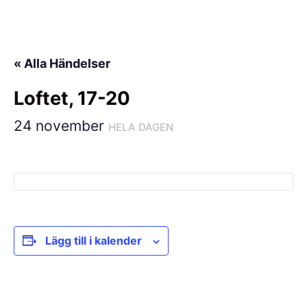
Hoppa
till
innehåll
« Alla Händelser
Loftet, 17-20
24 november
HELA DAGEN
Lägg till i kalender